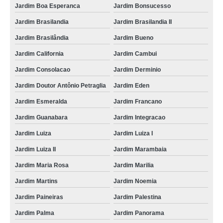
Jardim Boa Esperanca
Jardim Bonsucesso
telefone de pet shop para gatos Jardim Guanabara
Jardim Brasilandia
Jardim Brasilandia II
pet shop gatos contato de Jardim Martins
Jardim Brasilândia
Jardim Bueno
pet shop para cachorro contato de Jardim Tropical II
Jardim California
Jardim Cambui
pet shop para gatos Prolongamento Vilaa Industrial
Jardim Consolacao
Jardim Derminio
pet shop para animais contato de Vilaa Flores
Jardim Doutor Antônio Petraglia
Jardim Eden
pet shop para animais de estimação contato de Jardim California
Jardim Esmeralda
Jardim Francano
telefone de pet shop para cães e gatos Parque Vicente Leporace I
Jardim Guanabara
Jardim Integracao
Jardim Luiza
Jardim Luiza I
pet shop para cães e gatos Jardim Panorama
Jardim Luiza II
Jardim Marambaia
pet shop para cães e gatos Prolongamento Jardim Angela Rosa
Jardim Maria Rosa
Jardim Marilia
pet shop cachorro contato de Jardim Paulistano II
Jardim Martins
Jardim Noemia
telefone de pet shop cachorro Jardim Palestina
Jardim Paineiras
Jardim Palestina
pet shop para gatos contato de Jardim Aeroporto
Jardim Palma
Jardim Panorama
pet shop próximo contato de Jardim Planalto