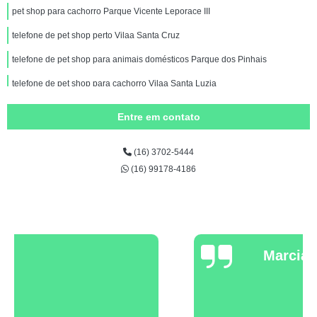
pet shop para cachorro Parque Vicente Leporace III
telefone de pet shop perto Vilaa Santa Cruz
telefone de pet shop para animais domésticos Parque dos Pinhais
telefone de pet shop para cachorro Vilaa Santa Luzia
pet shop para animais domésticos Residencial Nosso Lar
Entre em contato
pet shop gatos Jardim Brasilandia II
(16) 3702-5444
pet shop para cães e gatos contato de Vilaa Santa Terezinha
(16) 99178-4186
telefone de pet shop para animais de estimação Estacao
telefone de pet shop para cachorros Estacao
telefone de pet shop próximo Parque Vicente Leporace II
telefone de pet shop para gatos Jd Brasilândia
Marcia Faria
pet shop para cachorro Vilaa Formosa
pet shop para animais Jardim Vera Cruz