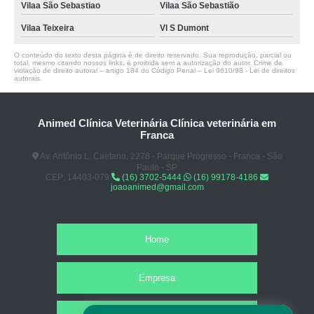
Vilaa São Sebastiao
Vilaa São Sebastião
Vilaa Teixeira
Vl S Dumont
O conteúdo do texto desta página é de direito reservado. Sua reprodução, parcial ou
total, mesmo citando nossos links, é proibida sem a autorização do autor. Crime de
violação de direito autoral – artigo 184 do Código Penal –
Lei 9610/98 - Lei de direitos
autorais
.
Animed Clínica Veterinária Clínica veterinária em
Franca
Av. Antônio L. Caetano, 2278 - Parque Progresso - Franca - São
Paulo - SP
CEP: 14403-079
(16) 3702-5444
(16) 99178-4186
joaoanimed@gmail.com
Home
Empresa