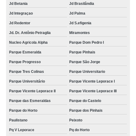
Jd Betania
Jd Brasilândia
Jd Integraçao
Jd Palma
Jd Redentor
Jd S.efigenia
Jd. Dr. Antônio Petraglia
Miramontes
Nucleo Agricola Alpha
Parque Dom Pedro I
Parque Esmeralda
Parque Pinhais
Parque Progresso
Parque São Jorge
Parque Tres Colinas
Parque Universitario
Parque Universitário
Parque Vicente Leporace I
Parque Vicente Leporace II
Parque Vicente Leporace III
Parque das Esmeraldas
Parque do Castelo
Parque do Horto
Parque dos Pinhais
Paulistano
Peixoto
Pq V Leporace
Pq do Horto