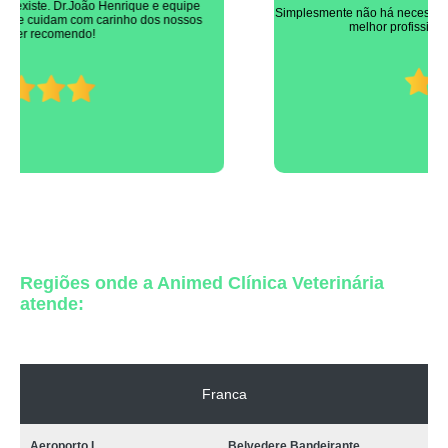
pet shop perto Vicente Leporace
Simplesmente não há necessidade de nenhuma citação em específica, é o
melhor profissional, simples assim (João Volpe)
pet shop cachorro contato de Jardim California
pet shop para animais de estimação Estacao
pet shop para cães contato de Vilaa Santa Terezinha
telefone de pet shop para animais domésticos Jardim America
telefone de pet shop para animais Prolongamento Jardim Aeroporto I
telefone de pet shop para cães Delta
pet shop para animais domésticos contato de Jardim Portinari
Regiões onde a Animed Clínica Veterinária
telefone de pet shop para cachorro Jardim Boa Esperanca
atende:
telefone de pet shop para cães Vilaa Santa Terezinha
pet shop para gatos contato de Jardim Francano
pet shop cachorro Jardim Maria Rosa
Franca
telefone de pet shop perto Jd Angela Rosa
Aeroporto I
Belvedere Bandeirante