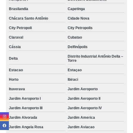
pet shop perto contato de Jardim Planalto
Brasilandia
Capetinga
pet shop para cães e gatos contato de São Tomás de Aquino
Chácara Santo Antônio
Cidade Nova
pet shop para cães Vilaa Raycos
City Petropoli
City Petropolis
telefone de pet shop para cachorros Santos Dumont
Claraval
Cubatao
pet shop próximo Capetinga
Cássia
Delfinópolis
telefone de pet shop próximo Claraval
Distrito Industrial Antônio Della –
Delta
Torre
pet shop para animais de estimação Jardim Aviacao
Estacao
Estaçao
pet shop gatos contato de Jardim Paineiras
Horto
Ibiraci
pet shop para animais domésticos City Petropolis
Ituverava
Jardim Aeroporto
telefone de pet shop gatos Vilaa Santa Terezinha
Jardim Aeroporto I
Jardim Aeroporto II
pet shop para animais domésticos contato de Delfinópolis
Jardim Aeroporto III
Jardim Aeroporto IV
pet shop para animais de estimação contato de Vilaa Europa
Jardim Alvorada
Jardim America
telefone de pet shop para animais Vilaa Nova
Jardim Angela Rosa
Jardim Aviacao
pet shop próximo Jardim Aeroporto II