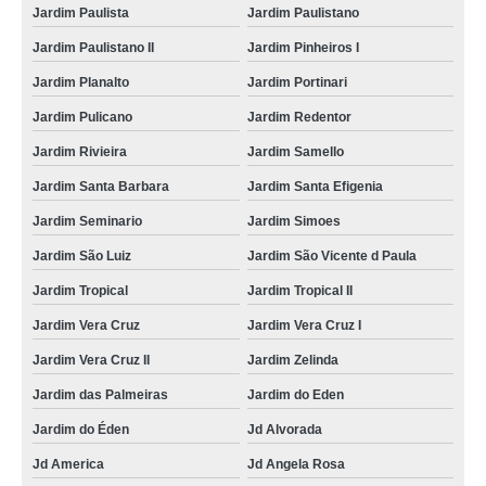
Jardim Paulista
Jardim Paulistano
pet shop para cães Vilaa Europa
Jardim Paulistano II
Jardim Pinheiros I
pet shop para animais contato de Jd Integraçao
Jardim Planalto
Jardim Portinari
pet shop perto Jardim Aeroporto III
Jardim Pulicano
Jardim Redentor
pet shop gatos Jd Betania
Jardim Rivieira
Jardim Samello
telefone de pet shop gatos Parque Vicente Leporace II
Jardim Santa Barbara
Jardim Santa Efigenia
pet shop para cachorros Vilaa São Sebastião
Jardim Seminario
Jardim Simoes
pet shop para gatos Jardim America
Jardim São Luiz
Jardim São Vicente d Paula
pet shop para cachorro contato de Jardim Planalto
Jardim Tropical
Jardim Tropical II
pet shop cachorro Jardim Paulista
Jardim Vera Cruz
Jardim Vera Cruz I
pet shop perto contato de Vilaa Santa Terezinha
Jardim Vera Cruz II
Jardim Zelinda
Jardim das Palmeiras
Jardim do Eden
pet shop próximo contato de Jardim Bonsucesso
Jardim do Éden
Jd Alvorada
Jd America
Jd Angela Rosa