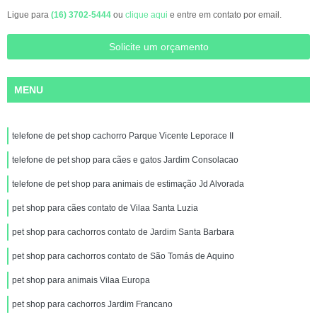
Ligue para
(16) 3702-5444
ou
clique aqui
e entre em contato por email.
Solicite um orçamento
MENU
telefone de pet shop cachorro Parque Vicente Leporace II
telefone de pet shop para cães e gatos Jardim Consolacao
telefone de pet shop para animais de estimação Jd Alvorada
pet shop para cães contato de Vilaa Santa Luzia
pet shop para cachorros contato de Jardim Santa Barbara
pet shop para cachorros contato de São Tomás de Aquino
pet shop para animais Vilaa Europa
pet shop para cachorros Jardim Francano