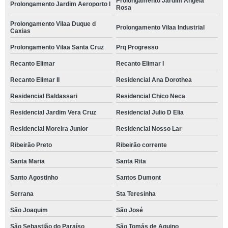
Prolongamento Jardim Angela
Prolongamento Jardim Aeroporto I
Rosa
Prolongamento Vilaa Duque d
Prolongamento Vilaa Industrial
Caxias
Prolongamento Vilaa Santa Cruz
Prq Progresso
Recanto Elimar
Recanto Elimar I
Recanto Elimar II
Residencial Ana Dorothea
Residencial Baldassari
Residencial Chico Neca
Residencial Jardim Vera Cruz
Residencial Julio D Elia
Residencial Moreira Junior
Residencial Nosso Lar
Ribeirão Preto
Ribeirão corrente
Santa Maria
Santa Rita
Santo Agostinho
Santos Dumont
Serrana
Sta Teresinha
São Joaquim
São José
São Sebastião do Paraíso
São Tomás de Aquino