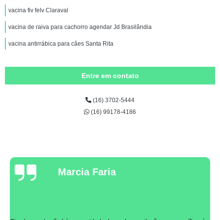
vacina fiv felv Claraval
vacina de raiva para cachorro agendar Jd Brasilândia
vacina antirrábica para cães Santa Rita
Entre em contato
(16) 3702-5444
(16) 99178-4186
Marcia Faria