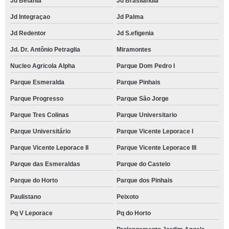
Jd Betania
Jd Brasilândia
Jd Integraçao
Jd Palma
Jd Redentor
Jd S.efigenia
Jd. Dr. Antônio Petraglia
Miramontes
Nucleo Agricola Alpha
Parque Dom Pedro I
Parque Esmeralda
Parque Pinhais
Parque Progresso
Parque São Jorge
Parque Tres Colinas
Parque Universitario
Parque Universitário
Parque Vicente Leporace I
Parque Vicente Leporace II
Parque Vicente Leporace III
Parque das Esmeraldas
Parque do Castelo
Parque do Horto
Parque dos Pinhais
Paulistano
Peixoto
Pq V Leporace
Pq do Horto