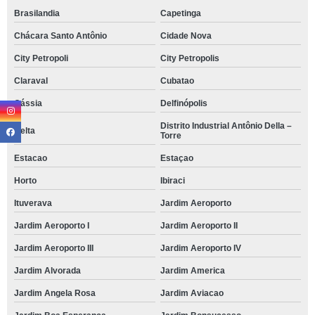
Brasilandia
Capetinga
Chácara Santo Antônio
Cidade Nova
City Petropoli
City Petropolis
Claraval
Cubatao
Cássia
Delfinópolis
Distrito Industrial Antônio Della –
Delta
Torre
Estacao
Estaçao
Horto
Ibiraci
Ituverava
Jardim Aeroporto
Jardim Aeroporto I
Jardim Aeroporto II
Jardim Aeroporto III
Jardim Aeroporto IV
Jardim Alvorada
Jardim America
Jardim Angela Rosa
Jardim Aviacao