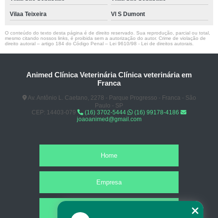
Vilaa Teixeira
Vl S Dumont
O conteúdo do texto desta página é de direito reservado. Sua reprodução, parcial ou total,
mesmo citando nossos links, é proibida sem a autorização do autor. Crime de violação de
direito autoral – artigo 184 do Código Penal –
Lei 9610/98 - Lei de direitos autorais
.
Animed Clínica Veterinária Clínica veterinária em
Franca
Av. Antônio L. Caetano, 2278 - Parque Progresso - Franca - São
Paulo - SP
CEP: 14403-079
(16) 3702-5444
(16) 99178-4186
joaoanimed@gmail.com
Home
Empresa
Missão