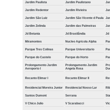
Jardim Paulista
Jardim Paulistano
Jar
Jardim Redentor
Jardim Rivieira
Ja
Jardim São Luiz
Jardim São Vicente d Paula
Jar
Jardim Zelinda
Jardim das Palmeiras
Ja
Jd Betania
Jd Brasilândia
Jd 
Miramontes
Nucleo Agricola Alpha
Pa
Parque Tres Colinas
Parque Universitario
Par
Parque do Castelo
Parque do Horto
Pa
Prolongamento Jardim
Prolongamento Jardim
Pr
Aeroporto I
Angela Rosa
Du
Recanto Elimar I
Recanto Elimar II
Re
Residencial Moreira Junior
Residencial Nosso Lar
Rib
Santos Dumont
Serrana
Sta
V Chico Julio
V Scarabucci
Vic