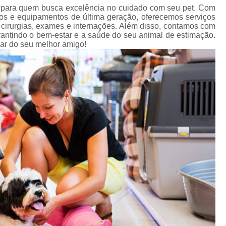
Pet Shop para Cachorro
Pet Shop
ta para quem busca excelência no cuidado com seu pet. Com
dos e equipamentos de última geração, oferecemos serviços
Pet Shop para Cães e Gatos
P
 cirurgias, exames e internações. Além disso, contamos com
antindo o bem-estar e a saúde do seu animal de estimação.
Pet Shop Perto Corrente
Pet Sh
ar do seu melhor amigo!
Ração para Animais
Raç
Ração para Animais Domésticos
Raç
Ração para Cães
Ração para Cã
Ração para Gato
Ração para Gato
Tratamento de Animais
T
Tratamento de Animais de Estima
Tratamento de Cachorros
Tratamento para Animais de Estimaçã
Tratamento para Cachorros
Tratam
Tratamento para Gatos
Vacina Antirrá