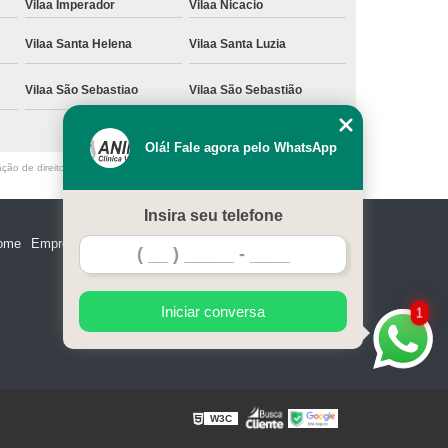
Vilaa Imperador
Vilaa Nicacio
Vilaa Santa Helena
Vilaa Santa Luzia
Vilaa São Sebastiao
Vilaa São Sebastião
Olá! Fale agora pelo WhatsApp
ação de direito autoral – artigo 184 do Código Penal –
Lei 9610/98 - Lei de
Insira seu telefone
ome
Empresa
Missão
Serviços
Contato
Mapa do site
Iniciar conversa
1
W3C