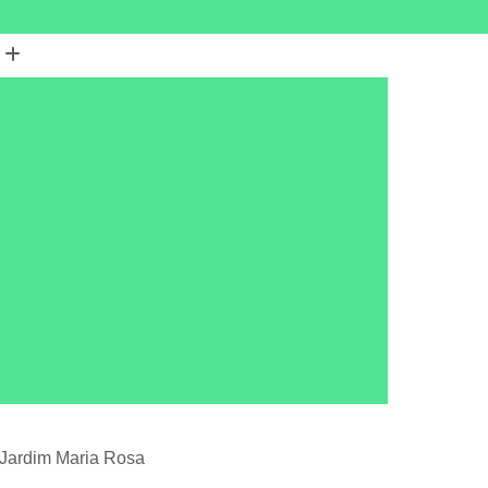
(16) 3702-5444
(16) 99178-4186
Banho e Tosa Delivery
Banho e Tosa Franca
e Tosa para Gato
Banho e Tosa para Pet
 Tosa Pet
Banho e Tosa Próximo a Mim
eterinária
Clínica Veterinária 24 Horas
nária Corrente
Clínica Veterinária Franca
Clínica Veterinária para Animais Domésticos
ros
Clínica Veterinária para Cães
tos
Clínica Veterinária Perto
nsulta de Cachorro
Consulta de Gatos
onsulta para Cachorro
Consulta para Gatos
s Jardim Maria Rosa
ária Corrente
Consulta Veterinária Franca