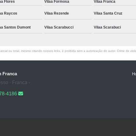
aa Flores
Vilaa Formosa
Vilaa Franca
laa Raycos
Vilaa Rezende
Vilaa Santa Cruz
laa Santos Dumont
Vilaa Scarabucci
Vilaa Scarabuci
rcial ou total, mesmo citando nossos links, é proibida sem a autorização do autor. Crime de viol
m Franca
H
sso - Franca -
178-4186