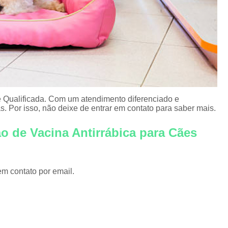
Vacina Antirrábica para Gato
Vacina contra Raiva para Cachorro Corrent
Vacina de Raiva Gato
Vacina de Raiva
Vacina Fiv Felv
Vacina para Filhote d
Veterinário 24 Horas
Veterinário 24 Hor
Veterinário Corrente
Ve
 Qualificada. Com um atendimento diferenciado e
Veterinário Especialista em Gatos
Vet
. Por isso, não deixe de entrar em contato para saber mais.
Veterinário Perto de Mim
Veteriná
o de Vacina Antirrábica para Cães
em contato por email.