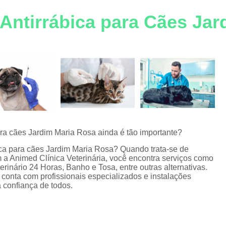
Consulta Veterinária Gato
C
ra
 Antirrábica para Cães Ja
Consulta Veterinária para Ga
s
Emergência para Animais de Estimaçã
Emergência para Cachorro
Emergênci
Emergência para Gatos
Emergênc
Emergência Veterinária Corrent
Emergência Veterinária para An
Medicamento para Animais de Estimaçã
ara cães Jardim Maria Rosa ainda é tão importante?
Medicamento para Cachorro
Medicamen
ica para cães Jardim Maria Rosa? Quando trata-se de
med Clínica Veterinária, você encontra serviços como
Medicamento para Gato
Medicamen
terinário 24 Horas, Banho e Tosa, entre outras alternativas.
conta com profissionais especializados e instalações
Medicamento Veterinário
M
 confiança de todos.
Medicamento Veterinário F
Pet Shop para Animais de Estimaçã