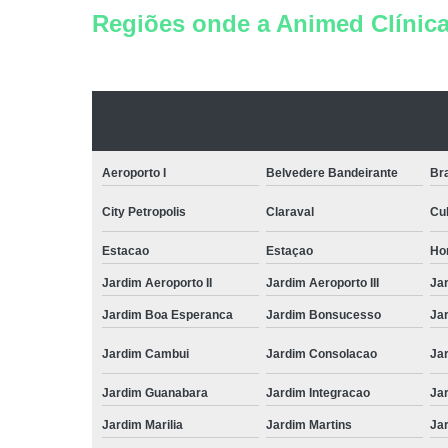
Regiões onde a Animed Clínica 
Aeroporto I
Belvedere Bandeirante
Bra
City Petropolis
Claraval
Cu
Estacao
Estaçao
Ho
Jardim Aeroporto II
Jardim Aeroporto III
Jar
Jardim Boa Esperanca
Jardim Bonsucesso
Jar
Jardim Cambui
Jardim Consolacao
Ja
Jardim Guanabara
Jardim Integracao
Jar
Jardim Marilia
Jardim Martins
Ja