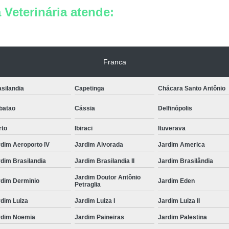
Veterinária atende:
Franca
silandia
Capetinga
Chácara Santo Antônio
batao
Cássia
Delfinópolis
rto
Ibiraci
Ituverava
dim Aeroporto IV
Jardim Alvorada
Jardim America
dim Brasilandia
Jardim Brasilandia II
Jardim Brasilândia
Jardim Doutor Antônio
rdim Derminio
Jardim Eden
Petraglia
dim Luiza
Jardim Luiza I
Jardim Luiza II
rdim Noemia
Jardim Paineiras
Jardim Palestina