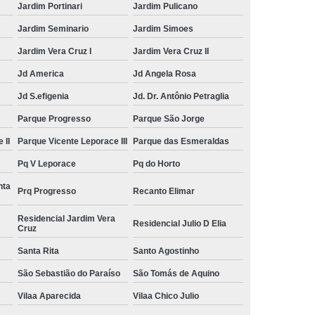
Jardim Portinari
Jardim Pulicano
Jardim Seminario
Jardim Simoes
Jardim Vera Cruz I
Jardim Vera Cruz II
Jd America
Jd Angela Rosa
Jd S.efigenia
Jd. Dr. Antônio Petraglia
Parque Progresso
Parque São Jorge
 II
Parque Vicente Leporace III
Parque das Esmeraldas
Pq V Leporace
Pq do Horto
nta
Prq Progresso
Recanto Elimar
Residencial Jardim Vera
Residencial Julio D Elia
Cruz
Santa Rita
Santo Agostinho
São Sebastião do Paraíso
São Tomás de Aquino
Vilaa Aparecida
Vilaa Chico Julio