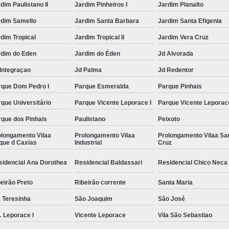
dim Paulistano II
Jardim Pinheiros I
Jardim Planalto
rdim Samello
Jardim Santa Barbara
Jardim Santa Efigenia
dim Tropical
Jardim Tropical II
Jardim Vera Cruz
rdim do Eden
Jardim do Éden
Jd Alvorada
Integraçao
Jd Palma
Jd Redentor
rque Dom Pedro I
Parque Esmeralda
Parque Pinhais
que Universitário
Parque Vicente Leporace I
Parque Vicente Leporace
rque dos Pinhais
Paulistano
Peixoto
olongamento Vilaa
Prolongamento Vilaa
Prolongamento Vilaa Sa
que d Caxias
Industrial
Cruz
sidencial Ana Dorothea
Residencial Baldassari
Residencial Chico Neca
eirão Preto
Ribeirão corrente
Santa Maria
 Teresinha
São Joaquim
São José
. Leporace I
Vicente Leporace
Vila São Sebastiao