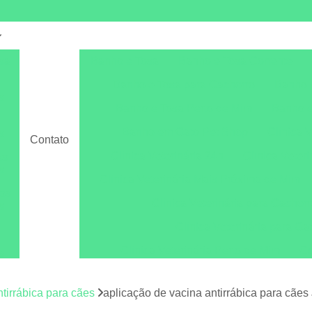
sa
Banho e Tosa
Banho e Tosa Corrente
Banho e Tosa para Cachorro
Banho 
s
Banho e Tosa Perto de Mim
Banho e
s
Banho em Gato Pet Shop
Clínica V
s
Contato
Clínica Veterinária 24h
Clínica Veteri
as
s
Clínica Veterinária Mais Próxima de Mim
os
Clínica Veterinária para Cachor
s
Clínica Veterinária para Ga
Clínica Veterinária Perto de Mim
Co
a
os
Consulta Dermatológica para Cachorro
C
os
ntirrábica para cães
aplicação de vacina antirrábica para cãe
Consulta Veterinária
Consulta Veterin
s