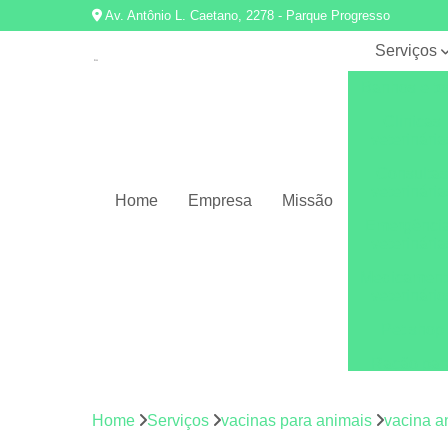
Av. Antônio L. Caetano, 2278 - Parque Progresso
Serviços
Banhos e to
Clínicas
veterinária
Consulta
veterinária
Home
Empresa
Missão
Emergênci
veterinária
Medicament
veterinário
Pet shop
Ração par
cães e gat
Tratament
Home
Serviços
vacinas para animais
vacina a
de animai