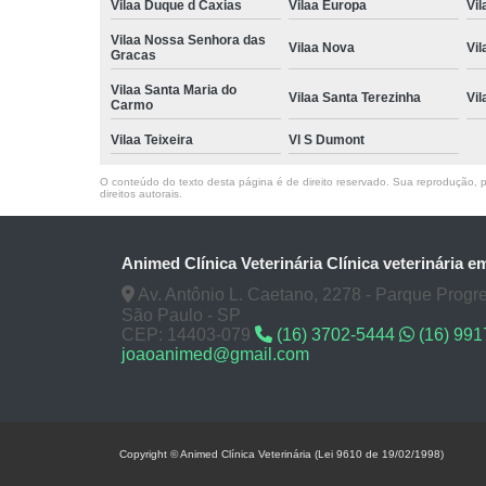
Vilaa Duque d Caxias
Vilaa Europa
Vil
Vilaa Nossa Senhora das
Vilaa Nova
Vi
Gracas
Vilaa Santa Maria do
Vilaa Santa Terezinha
Vi
Carmo
Vilaa Teixeira
Vl S Dumont
O conteúdo do texto desta página é de direito reservado. Sua reprodução, pa
direitos autorais
.
Animed Clínica Veterinária Clínica veterinária e
Av. Antônio L. Caetano, 2278 - Parque Progre
São Paulo - SP
CEP: 14403-079
(16) 3702-5444
(16) 99
joaoanimed@gmail.com
Copyright © Animed Clínica Veterinária (Lei 9610 de 19/02/1998)