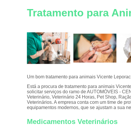
Vacinas pa
Tratamento para Ani
animais
Veterinário
Um bom tratamento para animais Vicente Leporace
Está a procura de tratamento para animais Vicent
solicitar serviços do ramo de AUTOMÓVEIS - CE
Veterinário, Veterinário 24 Horas, Pet Shop, Raç
Veterinários. A empresa conta com um time de profi
equipamentos modernos, que se ajustam a sua n
Medicamentos Veterinários