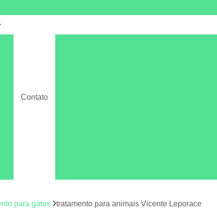
sa
Banho e Tosa
Banho e Tosa Corrente
Banho e Tosa para Cachorro
Banho 
s
Banho e Tosa Perto de Mim
Banho e
s
Banho em Gato Pet Shop
Clínica V
s
Contato
Clínica Veterinária 24h
Clínica Veteri
as
s
Clínica Veterinária Mais Próxima de Mim
os
Clínica Veterinária para Cachor
s
Clínica Veterinária para Ga
Clínica Veterinária Perto de Mim
Co
a
os
Consulta Dermatológica para Cachorro
C
os
ento para gatos
tratamento para animais Vicente Leporace
Consulta Veterinária
Consulta Veterin
s