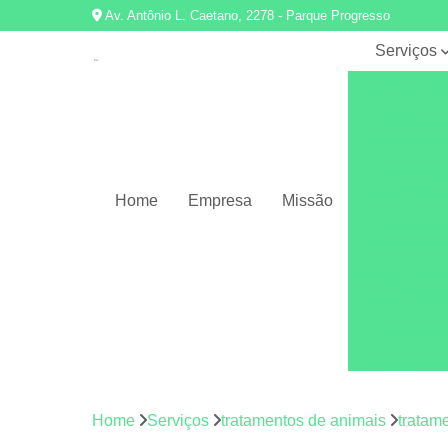
Av. Antônio L. Caetano, 2278 - Parque Progresso
Serviços
Banhos e to
Clínicas
veterinária
Consulta
veterinária
Home
Empresa
Missão
Emergênci
veterinária
Medicament
veterinário
Pet shop
Ração par
cães e gat
Tratament
Home
Serviços
tratamentos de animais
tratam
de animai