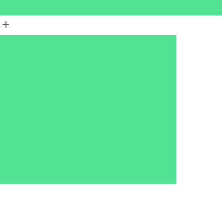
(16) 3702-5444
(16) 99178-4186
Banho e Tosa Delivery
Banho e Tosa Franca
e Tosa para Gato
Banho e Tosa para Pet
 Tosa Pet
Banho e Tosa Próximo a Mim
eterinária
Clínica Veterinária 24 Horas
nária Corrente
Clínica Veterinária Franca
Clínica Veterinária para Animais Domésticos
ros
Clínica Veterinária para Cães
tos
Clínica Veterinária Perto
nsulta de Cachorro
Consulta de Gatos
onsulta para Cachorro
Consulta para Gatos
ária Corrente
Consulta Veterinária Franca