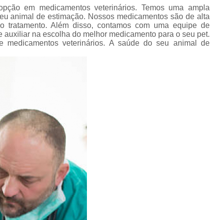
Pet Shop para Cachorro
Pet Shop
 opção em medicamentos veterinários. Temos uma ampla
seu animal de estimação. Nossos medicamentos são de alta
Pet Shop para Cães e Gatos
P
 no tratamento. Além disso, contamos com uma equipe de
 e auxiliar na escolha do melhor medicamento para o seu pet.
Pet Shop Perto Corrente
Pet Sh
e medicamentos veterinários. A saúde do seu animal de
Ração para Animais
Raç
Ração para Animais Domésticos
Raç
Ração para Cães
Ração para Cã
Ração para Gato
Ração para Gato
Tratamento de Animais
T
Tratamento de Animais de Estima
Tratamento de Cachorros
Tratamento para Animais de Estimaçã
Tratamento para Cachorros
Tratam
Tratamento para Gatos
Vacina Antirrá