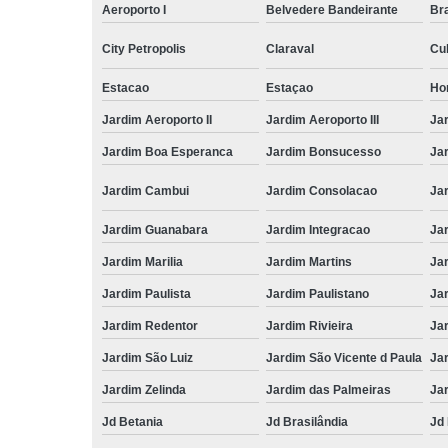
Aeroporto I
Belvedere Bandeirante
Bra
City Petropolis
Claraval
Cu
Estacao
Estaçao
Ho
Jardim Aeroporto II
Jardim Aeroporto III
Jar
Jardim Boa Esperanca
Jardim Bonsucesso
Jar
Jardim Cambui
Jardim Consolacao
Ja
Jardim Guanabara
Jardim Integracao
Jar
Jardim Marilia
Jardim Martins
Ja
Jardim Paulista
Jardim Paulistano
Jar
Jardim Redentor
Jardim Rivieira
Ja
Jardim São Luiz
Jardim São Vicente d Paula
Jar
Jardim Zelinda
Jardim das Palmeiras
Ja
Jd Betania
Jd Brasilândia
Jd 