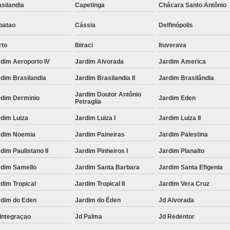
silandia
Capetinga
Chácara Santo Antônio
batao
Cássia
Delfinópolis
rto
Ibiraci
Ituverava
dim Aeroporto IV
Jardim Alvorada
Jardim America
dim Brasilandia
Jardim Brasilandia II
Jardim Brasilândia
Jardim Doutor Antônio
rdim Derminio
Jardim Eden
Petraglia
dim Luiza
Jardim Luiza I
Jardim Luiza II
rdim Noemia
Jardim Paineiras
Jardim Palestina
dim Paulistano II
Jardim Pinheiros I
Jardim Planalto
rdim Samello
Jardim Santa Barbara
Jardim Santa Efigenia
dim Tropical
Jardim Tropical II
Jardim Vera Cruz
rdim do Eden
Jardim do Éden
Jd Alvorada
Integraçao
Jd Palma
Jd Redentor