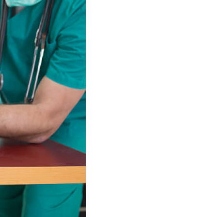
Vacina Antirrábica para Gato
Vacina contra Raiva para Cachorro Corrent
Vacina de Raiva Gato
Vacina de Raiva
Vacina Fiv Felv
Vacina para Filhote d
Veterinário 24 Horas
Veterinário 24 Hor
Veterinário Corrente
Ve
Veterinário Especialista em Gatos
Vet
Veterinário Perto de Mim
Veteriná