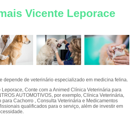
Consulta Veterinária Gato
C
ra
mais Vicente Leporace
Consulta Veterinária para Ga
s
Emergência para Animais de Estimaçã
Emergência para Cachorro
Emergênci
Emergência para Gatos
Emergênc
Emergência Veterinária Corrent
Emergência Veterinária para An
Medicamento para Animais de Estimaçã
 depende de veterinário especializado em medicina felina.
Medicamento para Cachorro
Medicamen
e Leporace, Conte com a Animed Clínica Veterinária para
NTROS AUTOMOTIVOS, por exemplo, Clínica Veterinária,
Medicamento para Gato
Medicamen
ão para Cachorro , Consulta Veterinária e Medicamentos
ssionais qualificados para o serviço, além de investir em
Medicamento Veterinário
M
ecessidade.
Medicamento Veterinário F
Pet Shop para Animais de Estimaçã