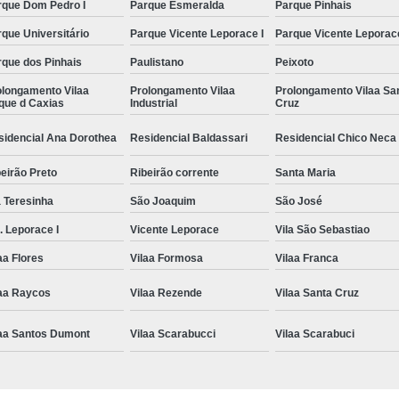
rque Dom Pedro I
Parque Esmeralda
Parque Pinhais
que Universitário
Parque Vicente Leporace I
Parque Vicente Leporace
rque dos Pinhais
Paulistano
Peixoto
olongamento Vilaa
Prolongamento Vilaa
Prolongamento Vilaa Sa
que d Caxias
Industrial
Cruz
sidencial Ana Dorothea
Residencial Baldassari
Residencial Chico Neca
eirão Preto
Ribeirão corrente
Santa Maria
 Teresinha
São Joaquim
São José
. Leporace I
Vicente Leporace
Vila São Sebastiao
aa Flores
Vilaa Formosa
Vilaa Franca
laa Raycos
Vilaa Rezende
Vilaa Santa Cruz
laa Santos Dumont
Vilaa Scarabucci
Vilaa Scarabuci