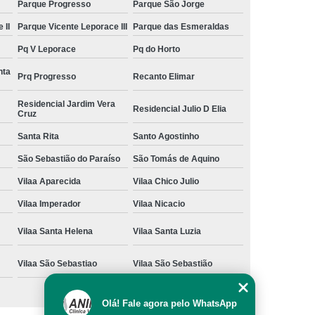
Parque Progresso
Parque São Jorge
 II
Parque Vicente Leporace III
Parque das Esmeraldas
Pq V Leporace
Pq do Horto
nta
Prq Progresso
Recanto Elimar
Residencial Jardim Vera
Residencial Julio D Elia
Cruz
Santa Rita
Santo Agostinho
São Sebastião do Paraíso
São Tomás de Aquino
Vilaa Aparecida
Vilaa Chico Julio
Vilaa Imperador
Vilaa Nicacio
Vilaa Santa Helena
Vilaa Santa Luzia
Vilaa São Sebastiao
Vilaa São Sebastião
Olá! Fale agora pelo WhatsApp