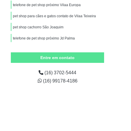
 para Cachorros
Pet Shop para Cães
telefone de pet shop próximo Vilaa Europa
et Shop para Gatos
Pet Shop Perto
pet shop para cães e gatos contato de Vilaa Teixeira
op Perto Franca
Pet Shop Próximo
pet shop cachorro São Joaquim
ão para Animais de Estimação
telefone de pet shop próximo Jd Palma
ão para Cachorro
Ração para Cachorros
es Corrente
Ração para Cães Franca
Entre em contato
s
Ração para Pet
Ração para Pets
ratamento de Animais Corrente
(16) 3702-5444
(16) 99178-4186
ção
Tratamento de Animais Franca
Tratamento para Animais
o
Tratamento para Animais Domésticos
ento para Cães
Tratamento para Gato
bica Animal
Vacina Antirrábica para Cães