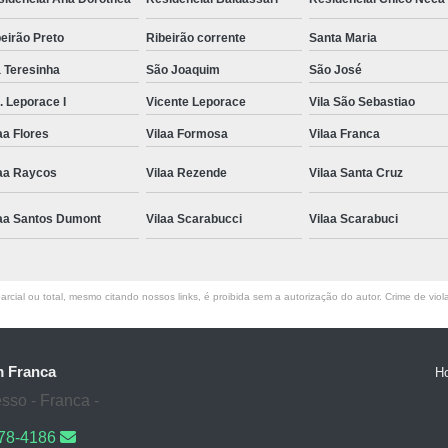
eirão Preto
Ribeirão corrente
Santa Maria
 Teresinha
São Joaquim
São José
. Leporace I
Vicente Leporace
Vila São Sebastiao
aa Flores
Vilaa Formosa
Vilaa Franca
laa Raycos
Vilaa Rezende
Vilaa Santa Cruz
laa Santos Dumont
Vilaa Scarabucci
Vilaa Scarabuci
rcial ou total, mesmo citando nossos links, é proibida sem a autorização do autor. Crime de viol
m Franca
H
sso - Franca -
178-4186