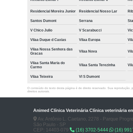
Residencial Moreira Junior
Residencial Nosso Lar
Rib
Santos Dumont
Serrana
Sta
V Chico Julio
V Scarabucci
Vic
Vilaa Duque d Caxias
Vilaa Europa
Vil
Vilaa Nossa Senhora das
Vilaa Nova
Vi
Gracas
Vilaa Santa Maria do
Vilaa Santa Terezinha
Vi
Carmo
Vilaa Teixeira
Vl S Dumont
O conteúdo do texto desta página é de direito reservado. Sua reprodução, pa
direitos autorais
.
Animed Clínica Veterinária Clínica veterinária e
Av. Antônio L. Caetano, 2278 - Parque Progre
São Paulo - SP
CEP: 14403-079
(16) 3702-5444
(16) 99