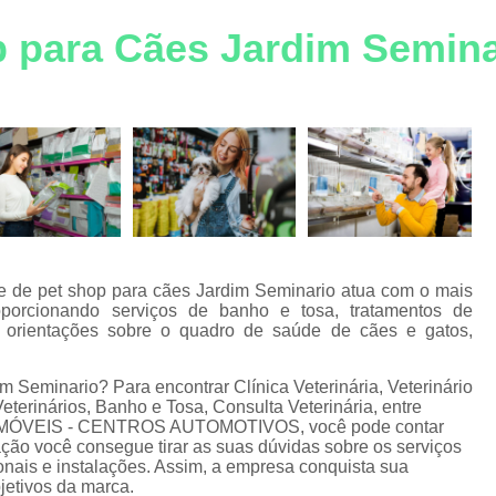
Consulta Veterinária Gato
C
ra
p para Cães Jardim Semina
Consulta Veterinária para Ga
s
Emergência para Animais de Estimaçã
Emergência para Cachorro
Emergênci
Emergência para Gatos
Emergênc
Emergência Veterinária Corrent
Emergência Veterinária para An
Medicamento para Animais de Estimaçã
one de pet shop para cães Jardim Seminario atua com o mais
oporcionando serviços de banho e tosa, tratamentos de
Medicamento para Cachorro
Medicamen
, orientações sobre o quadro de saúde de cães e gatos,
Medicamento para Gato
Medicamen
 Seminario? Para encontrar Clínica Veterinária, Veterinário
Medicamento Veterinário
M
terinários, Banho e Tosa, Consulta Veterinária, entre
UTOMÓVEIS - CENTROS AUTOMOTIVOS, você pode contar
Medicamento Veterinário F
ção você consegue tirar as suas dúvidas sobre os serviços
onais e instalações. Assim, a empresa conquista sua
Pet Shop para Animais de Estimaçã
jetivos da marca.