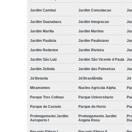
Jardim Cambui
Jardim Consolacao
Ja
Jardim Guanabara
Jardim Integracao
Jar
Jardim Marilia
Jardim Martins
Ja
Jardim Paulista
Jardim Paulistano
Jar
Jardim Redentor
Jardim Rivieira
Ja
Jardim São Luiz
Jardim São Vicente d Paula
Jar
Jardim Zelinda
Jardim das Palmeiras
Ja
Jd Betania
Jd Brasilândia
Jd 
Miramontes
Nucleo Agricola Alpha
Pa
Parque Tres Colinas
Parque Universitario
Par
Parque do Castelo
Parque do Horto
Pa
Prolongamento Jardim
Prolongamento Jardim
Pr
Aeroporto I
Angela Rosa
Du
Recanto Elimar I
Recanto Elimar II
Re