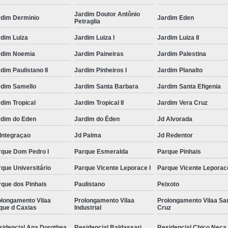
Jardim Doutor Antônio
rdim Derminio
Jardim Eden
Petraglia
dim Luiza
Jardim Luiza I
Jardim Luiza II
rdim Noemia
Jardim Paineiras
Jardim Palestina
dim Paulistano II
Jardim Pinheiros I
Jardim Planalto
rdim Samello
Jardim Santa Barbara
Jardim Santa Efigenia
dim Tropical
Jardim Tropical II
Jardim Vera Cruz
rdim do Eden
Jardim do Éden
Jd Alvorada
Integraçao
Jd Palma
Jd Redentor
rque Dom Pedro I
Parque Esmeralda
Parque Pinhais
que Universitário
Parque Vicente Leporace I
Parque Vicente Leporace
rque dos Pinhais
Paulistano
Peixoto
olongamento Vilaa
Prolongamento Vilaa
Prolongamento Vilaa Sa
que d Caxias
Industrial
Cruz
sidencial Ana Dorothea
Residencial Baldassari
Residencial Chico Neca