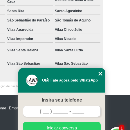
Cruz
Santa Rita
Santo Agostinho
São Sebastião do Paraíso
São Tomás de Aquino
Vilaa Aparecida
Vilaa Chico Julio
Vilaa Imperador
Vilaa Nicacio
Vilaa Santa Helena
Vilaa Santa Luzia
Vilaa São Sebastiao
Vilaa São Sebastião
Olá! Fale agora pelo WhatsApp
ação de direito autoral – artigo 184 do Código Penal –
Lei 9610/98 - Lei de
Insira seu telefone
ome
Empresa
Missão
Serviços
Contato
Mapa do site
Iniciar conversa
1