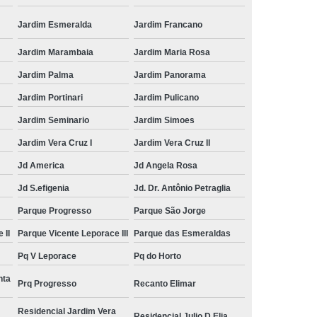
Jardim Esmeralda
Jardim Francano
Jardim Marambaia
Jardim Maria Rosa
Jardim Palma
Jardim Panorama
Jardim Portinari
Jardim Pulicano
Jardim Seminario
Jardim Simoes
Jardim Vera Cruz I
Jardim Vera Cruz II
Jd America
Jd Angela Rosa
Jd S.efigenia
Jd. Dr. Antônio Petraglia
Parque Progresso
Parque São Jorge
 II
Parque Vicente Leporace III
Parque das Esmeraldas
Pq V Leporace
Pq do Horto
nta
Prq Progresso
Recanto Elimar
Residencial Jardim Vera
Residencial Julio D Elia