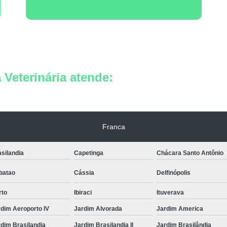
Veterinária atende:
Franca
silandia
Capetinga
Chácara Santo Antônio
batao
Cássia
Delfinópolis
rto
Ibiraci
Ituverava
dim Aeroporto IV
Jardim Alvorada
Jardim America
dim Brasilandia
Jardim Brasilandia II
Jardim Brasilândia