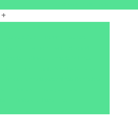
(16) 3702-5444
(16) 99178-4186
Banho e Tosa Delivery
Banho e Tosa Franca
e Tosa para Gato
Banho e Tosa para Pet
 Tosa Pet
Banho e Tosa Próximo a Mim
eterinária
Clínica Veterinária 24 Horas
nária Corrente
Clínica Veterinária Franca
Clínica Veterinária para Animais Domésticos
ros
Clínica Veterinária para Cães
tos
Clínica Veterinária Perto
nsulta de Cachorro
Consulta de Gatos
onsulta para Cachorro
Consulta para Gatos
ária Corrente
Consulta Veterinária Franca