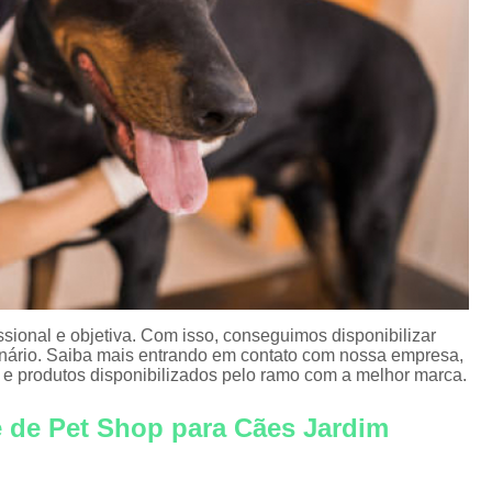
Vacina Antirrábica para Gato
Vacina contra Raiva para Cachorro Corrent
Vacina de Raiva Gato
Vacina de Raiva
Vacina Fiv Felv
Vacina para Filhote d
Veterinário 24 Horas
Veterinário 24 Hor
Veterinário Corrente
Ve
Veterinário Especialista em Gatos
Vet
Veterinário Perto de Mim
Veteriná
ional e objetiva. Com isso, conseguimos disponibilizar
erinário. Saiba mais entrando em contato com nossa empresa,
 e produtos disponibilizados pelo ramo com a melhor marca.
e de Pet Shop para Cães Jardim