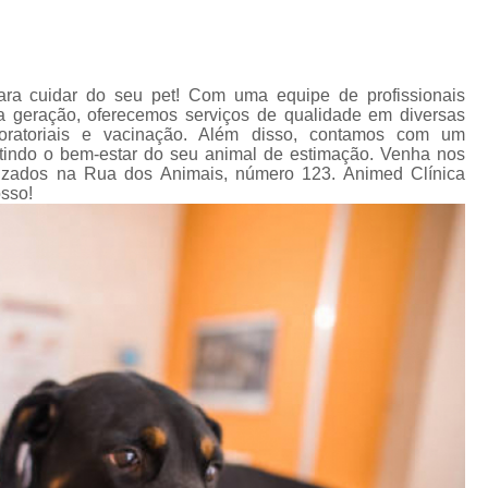
Pet Shop para Cachorro
Pet Shop
Pet Shop para Cães e Gatos
P
Pet Shop Perto Corrente
Pet Sh
para cuidar do seu pet! Com uma equipe de profissionais
a geração, oferecemos serviços de qualidade em diversas
Ração para Animais
Raç
boratoriais e vacinação. Além disso, contamos com um
tindo o bem-estar do seu animal de estimação. Venha nos
Ração para Animais Domésticos
Raç
calizados na Rua dos Animais, número 123. Animed Clínica
osso!
Ração para Cães
Ração para Cã
Ração para Gato
Ração para Gato
Tratamento de Animais
T
Tratamento de Animais de Estima
Tratamento de Cachorros
Tratamento para Animais de Estimaçã
Tratamento para Cachorros
Tratam
Tratamento para Gatos
Vacina Antirrá