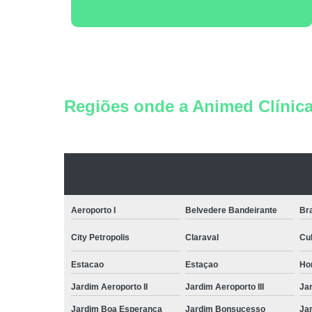
Regiões onde a Animed Clínica 
Aeroporto I
Belvedere Bandeirante
Bra
City Petropolis
Claraval
Cu
Estacao
Estaçao
Ho
Jardim Aeroporto II
Jardim Aeroporto III
Jar
Jardim Boa Esperanca
Jardim Bonsucesso
Jar