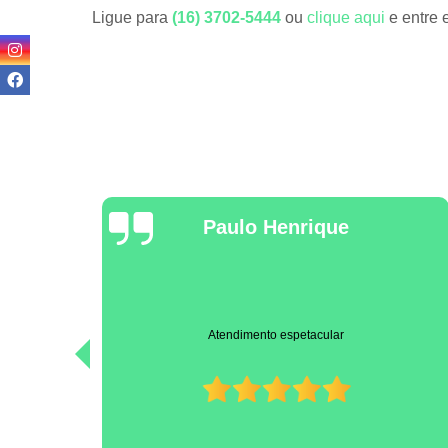
Ligue para
(16) 3702-5444
ou
clique aqui
e entre 
Anselmus
A melhor clínica veterinária que existe. Dr.João Henrique e
equipe profissionais super competentes e cuidam com carinho
dos nossos animais. Super recomendo!