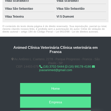
Vilaa Scarabucci
Vilaa Scarabuci
Vilaa São Sebastiao
Vilaa São Sebastião
Vilaa Teixeira
Vl S Dumont
O conteúdo do texto desta página é de direito reservado. Sua reprodução, parcial ou total,
mesmo citando nossos links, é proibida sem a autorização do autor. Crime de violação de
direito autoral – artigo 184 do Código Penal –
Lei 9610/98 - Lei de direitos autorais
.
Animed Clínica Veterinária Clínica veterinária em
Franca
Av. Antônio L. Caetano, 2278 - Parque Progresso - Franca - São
Paulo - SP
CEP: 14403-079
(16) 3702-5444
(16) 99178-4186
joaoanimed@gmail.com
Home
Empresa