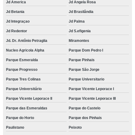
Jd America
Jd Angela Rosa
Jd Betania
Jd Brasilândia
Jd Integraçao
Jd Palma
Jd Redentor
Jd S.efigenia
Jd. Dr. Antônio Petraglia
Miramontes
Nucleo Agricola Alpha
Parque Dom Pedro I
Parque Esmeralda
Parque Pinhais
Parque Progresso
Parque São Jorge
Parque Tres Colinas
Parque Universitario
Parque Universitário
Parque Vicente Leporace I
Parque Vicente Leporace II
Parque Vicente Leporace III
Parque das Esmeraldas
Parque do Castelo
Parque do Horto
Parque dos Pinhais
Paulistano
Peixoto