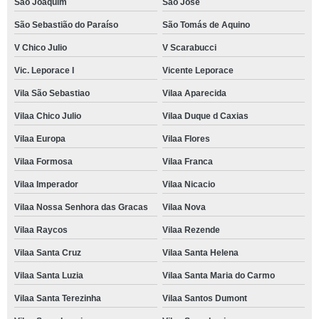
São Joaquim
São José
São Sebastião do Paraíso
São Tomás de Aquino
V Chico Julio
V Scarabucci
Vic. Leporace I
Vicente Leporace
Vila São Sebastiao
Vilaa Aparecida
Vilaa Chico Julio
Vilaa Duque d Caxias
Vilaa Europa
Vilaa Flores
Vilaa Formosa
Vilaa Franca
Vilaa Imperador
Vilaa Nicacio
Vilaa Nossa Senhora das Gracas
Vilaa Nova
Vilaa Raycos
Vilaa Rezende
Vilaa Santa Cruz
Vilaa Santa Helena
Vilaa Santa Luzia
Vilaa Santa Maria do Carmo
Vilaa Santa Terezinha
Vilaa Santos Dumont