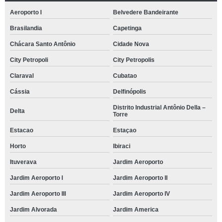
Aeroporto I
Belvedere Bandeirante
Brasilandia
Capetinga
Chácara Santo Antônio
Cidade Nova
City Petropoli
City Petropolis
Claraval
Cubatao
Cássia
Delfinópolis
Distrito Industrial Antônio Della –
Delta
Torre
Estacao
Estaçao
Horto
Ibiraci
Ituverava
Jardim Aeroporto
Jardim Aeroporto I
Jardim Aeroporto II
Jardim Aeroporto III
Jardim Aeroporto IV
Jardim Alvorada
Jardim America