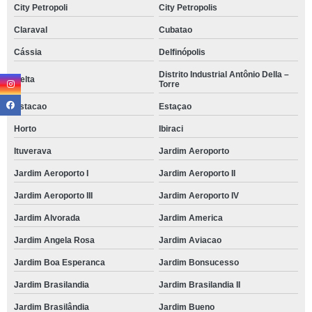
City Petropoli
City Petropolis
Claraval
Cubatao
Cássia
Delfinópolis
Distrito Industrial Antônio Della –
Delta
Torre
Estacao
Estaçao
Horto
Ibiraci
Ituverava
Jardim Aeroporto
Jardim Aeroporto I
Jardim Aeroporto II
Jardim Aeroporto III
Jardim Aeroporto IV
Jardim Alvorada
Jardim America
Jardim Angela Rosa
Jardim Aviacao
Jardim Boa Esperanca
Jardim Bonsucesso
Jardim Brasilandia
Jardim Brasilandia II
Jardim Brasilândia
Jardim Bueno