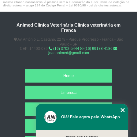
mesmo citando nossos links, é proibida sem a autorização do autor. Crime de violação de
direito autoral – artigo 184 do Código Penal –
Lei 9610/98 - Lei de direitos autorais
.
Animed Clínica Veterinária Clínica veterinária em
Franca
Av. Antônio L. Caetano, 2278 - Parque Progresso - Franca - São
Paulo - SP
CEP: 14403-079
(16) 3702-5444
(16) 99178-4186
joaoanimed@gmail.com
Home
Empresa
Missão
Olá! Fale agora pelo WhatsApp
Serviços