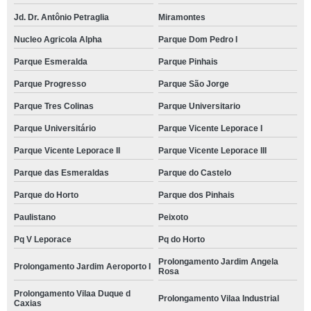
Jd. Dr. Antônio Petraglia
Miramontes
Nucleo Agricola Alpha
Parque Dom Pedro I
Parque Esmeralda
Parque Pinhais
Parque Progresso
Parque São Jorge
Parque Tres Colinas
Parque Universitario
Parque Universitário
Parque Vicente Leporace I
Parque Vicente Leporace II
Parque Vicente Leporace III
Parque das Esmeraldas
Parque do Castelo
Parque do Horto
Parque dos Pinhais
Paulistano
Peixoto
Pq V Leporace
Pq do Horto
Prolongamento Jardim Angela
Prolongamento Jardim Aeroporto I
Rosa
Prolongamento Vilaa Duque d
Prolongamento Vilaa Industrial
Caxias