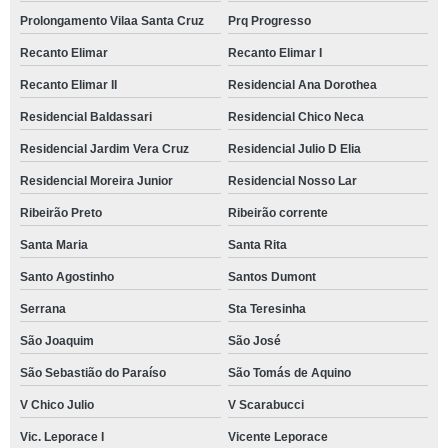
Prolongamento Vilaa Santa Cruz
Prq Progresso
Recanto Elimar
Recanto Elimar I
Recanto Elimar II
Residencial Ana Dorothea
Residencial Baldassari
Residencial Chico Neca
Residencial Jardim Vera Cruz
Residencial Julio D Elia
Residencial Moreira Junior
Residencial Nosso Lar
Ribeirão Preto
Ribeirão corrente
Santa Maria
Santa Rita
Santo Agostinho
Santos Dumont
Serrana
Sta Teresinha
São Joaquim
São José
São Sebastião do Paraíso
São Tomás de Aquino
V Chico Julio
V Scarabucci
Vic. Leporace I
Vicente Leporace