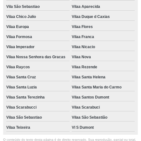
Vila São Sebastiao
Vilaa Aparecida
Vilaa Chico Julio
Vilaa Duque d Caxias
Vilaa Europa
Vilaa Flores
Vilaa Formosa
Vilaa Franca
Vilaa Imperador
Vilaa Nicacio
Vilaa Nossa Senhora das Gracas
Vilaa Nova
Vilaa Raycos
Vilaa Rezende
Vilaa Santa Cruz
Vilaa Santa Helena
Vilaa Santa Luzia
Vilaa Santa Maria do Carmo
Vilaa Santa Terezinha
Vilaa Santos Dumont
Vilaa Scarabucci
Vilaa Scarabuci
Vilaa São Sebastiao
Vilaa São Sebastião
Vilaa Teixeira
Vl S Dumont
O conteúdo do texto desta página é de direito reservado. Sua reprodução, parcial ou total,