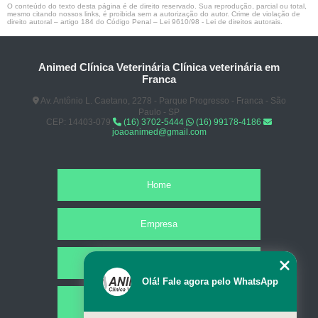
O conteúdo do texto desta página é de direito reservado. Sua reprodução, parcial ou total,
mesmo citando nossos links, é proibida sem a autorização do autor. Crime de violação de
direito autoral – artigo 184 do Código Penal –
Lei 9610/98 - Lei de direitos autorais
.
Animed Clínica Veterinária Clínica veterinária em
Franca
Av. Antônio L. Caetano, 2278 - Parque Progresso - Franca - São
Paulo - SP
CEP: 14403-079
(16) 3702-5444
(16) 99178-4186
joaoanimed@gmail.com
Home
Empresa
Missão
Olá! Fale agora pelo WhatsApp
Serviços