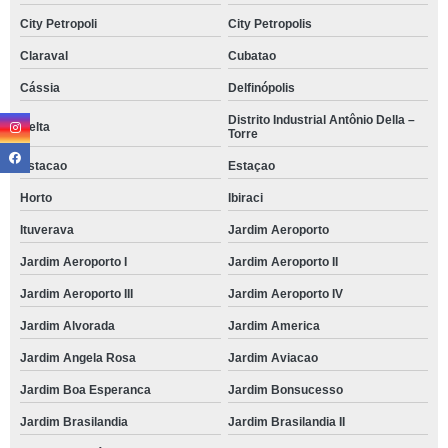
City Petropoli
City Petropolis
Claraval
Cubatao
Cássia
Delfinópolis
Distrito Industrial Antônio Della –
Delta
Torre
Estacao
Estaçao
Horto
Ibiraci
Ituverava
Jardim Aeroporto
Jardim Aeroporto I
Jardim Aeroporto II
Jardim Aeroporto III
Jardim Aeroporto IV
Jardim Alvorada
Jardim America
Jardim Angela Rosa
Jardim Aviacao
Jardim Boa Esperanca
Jardim Bonsucesso
Jardim Brasilandia
Jardim Brasilandia II