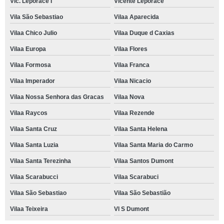
Vic. Leporace I
Vicente Leporace
Vila São Sebastiao
Vilaa Aparecida
Vilaa Chico Julio
Vilaa Duque d Caxias
Vilaa Europa
Vilaa Flores
Vilaa Formosa
Vilaa Franca
Vilaa Imperador
Vilaa Nicacio
Vilaa Nossa Senhora das Gracas
Vilaa Nova
Vilaa Raycos
Vilaa Rezende
Vilaa Santa Cruz
Vilaa Santa Helena
Vilaa Santa Luzia
Vilaa Santa Maria do Carmo
Vilaa Santa Terezinha
Vilaa Santos Dumont
Vilaa Scarabucci
Vilaa Scarabuci
Vilaa São Sebastiao
Vilaa São Sebastião
Vilaa Teixeira
Vl S Dumont