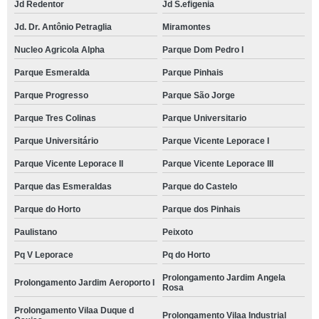
Jd Redentor
Jd S.efigenia
Jd. Dr. Antônio Petraglia
Miramontes
Nucleo Agricola Alpha
Parque Dom Pedro I
Parque Esmeralda
Parque Pinhais
Parque Progresso
Parque São Jorge
Parque Tres Colinas
Parque Universitario
Parque Universitário
Parque Vicente Leporace I
Parque Vicente Leporace II
Parque Vicente Leporace III
Parque das Esmeraldas
Parque do Castelo
Parque do Horto
Parque dos Pinhais
Paulistano
Peixoto
Pq V Leporace
Pq do Horto
Prolongamento Jardim Angela
Prolongamento Jardim Aeroporto I
Rosa
Prolongamento Vilaa Duque d
Prolongamento Vilaa Industrial