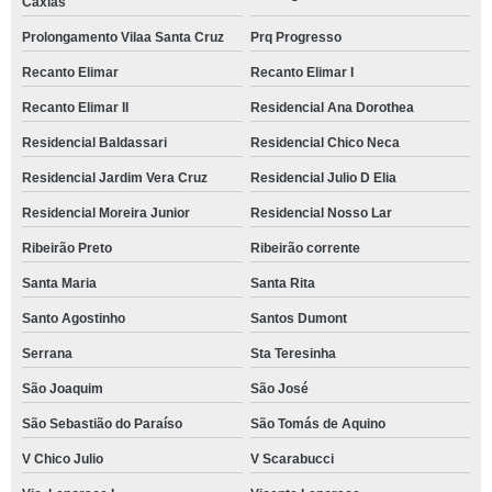
Caxias
Prolongamento Vilaa Santa Cruz
Prq Progresso
Recanto Elimar
Recanto Elimar I
Recanto Elimar II
Residencial Ana Dorothea
Residencial Baldassari
Residencial Chico Neca
Residencial Jardim Vera Cruz
Residencial Julio D Elia
Residencial Moreira Junior
Residencial Nosso Lar
Ribeirão Preto
Ribeirão corrente
Santa Maria
Santa Rita
Santo Agostinho
Santos Dumont
Serrana
Sta Teresinha
São Joaquim
São José
São Sebastião do Paraíso
São Tomás de Aquino
V Chico Julio
V Scarabucci