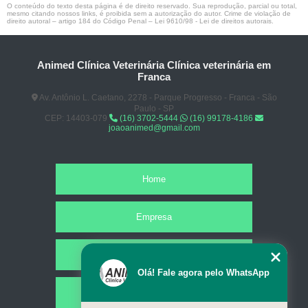
O conteúdo do texto desta página é de direito reservado. Sua reprodução, parcial ou total,
mesmo citando nossos links, é proibida sem a autorização do autor. Crime de violação de
direito autoral – artigo 184 do Código Penal –
Lei 9610/98 - Lei de direitos autorais
.
Animed Clínica Veterinária Clínica veterinária em
Franca
Av. Antônio L. Caetano, 2278 - Parque Progresso - Franca - São
Paulo - SP
CEP: 14403-079
(16) 3702-5444
(16) 99178-4186
joaoanimed@gmail.com
Home
Empresa
Missão
Olá! Fale agora pelo WhatsApp
Serviços