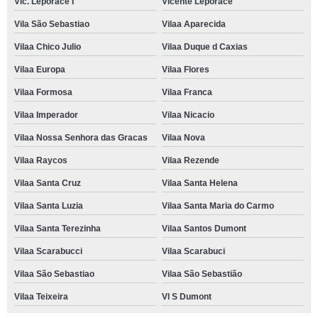
Vic. Leporace I
Vicente Leporace
Vila São Sebastiao
Vilaa Aparecida
Vilaa Chico Julio
Vilaa Duque d Caxias
Vilaa Europa
Vilaa Flores
Vilaa Formosa
Vilaa Franca
Vilaa Imperador
Vilaa Nicacio
Vilaa Nossa Senhora das Gracas
Vilaa Nova
Vilaa Raycos
Vilaa Rezende
Vilaa Santa Cruz
Vilaa Santa Helena
Vilaa Santa Luzia
Vilaa Santa Maria do Carmo
Vilaa Santa Terezinha
Vilaa Santos Dumont
Vilaa Scarabucci
Vilaa Scarabuci
Vilaa São Sebastiao
Vilaa São Sebastião
Vilaa Teixeira
Vl S Dumont