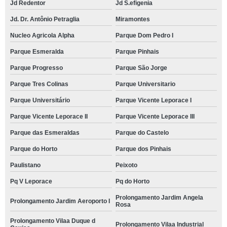
Jd Redentor
Jd S.efigenia
Jd. Dr. Antônio Petraglia
Miramontes
Nucleo Agricola Alpha
Parque Dom Pedro I
Parque Esmeralda
Parque Pinhais
Parque Progresso
Parque São Jorge
Parque Tres Colinas
Parque Universitario
Parque Universitário
Parque Vicente Leporace I
Parque Vicente Leporace II
Parque Vicente Leporace III
Parque das Esmeraldas
Parque do Castelo
Parque do Horto
Parque dos Pinhais
Paulistano
Peixoto
Pq V Leporace
Pq do Horto
Prolongamento Jardim Angela
Prolongamento Jardim Aeroporto I
Rosa
Prolongamento Vilaa Duque d
Prolongamento Vilaa Industrial