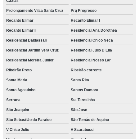
Caxias
Prolongamento Vilaa Santa Cruz
Prq Progresso
Recanto Elimar
Recanto Elimar I
Recanto Elimar II
Residencial Ana Dorothea
Residencial Baldassari
Residencial Chico Neca
Residencial Jardim Vera Cruz
Residencial Julio D Elia
Residencial Moreira Junior
Residencial Nosso Lar
Ribeirão Preto
Ribeirão corrente
Santa Maria
Santa Rita
Santo Agostinho
Santos Dumont
Serrana
Sta Teresinha
São Joaquim
São José
São Sebastião do Paraíso
São Tomás de Aquino
V Chico Julio
V Scarabucci