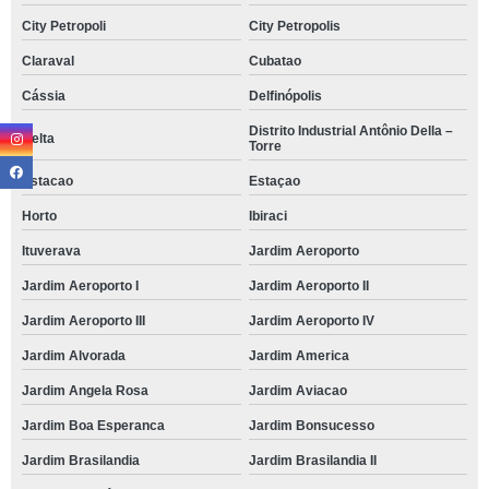
City Petropoli
City Petropolis
Claraval
Cubatao
Cássia
Delfinópolis
Distrito Industrial Antônio Della –
Delta
Torre
Estacao
Estaçao
Horto
Ibiraci
Ituverava
Jardim Aeroporto
Jardim Aeroporto I
Jardim Aeroporto II
Jardim Aeroporto III
Jardim Aeroporto IV
Jardim Alvorada
Jardim America
Jardim Angela Rosa
Jardim Aviacao
Jardim Boa Esperanca
Jardim Bonsucesso
Jardim Brasilandia
Jardim Brasilandia II